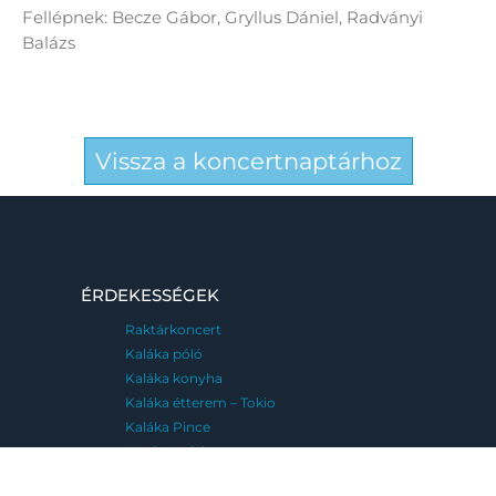
Fellépnek: Becze Gábor, Gryllus Dániel, Radványi
Balázs
Vissza a koncertnaptárhoz
ÉRDEKESSÉGEK
Raktárkoncert
Kaláka póló
Kaláka konyha
Kaláka étterem – Tokio
Kaláka Pince
Meglepetéskoncert
Emléktábla