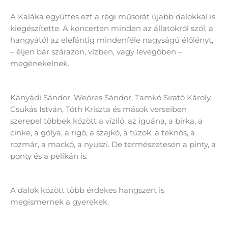
A Kaláka együttes ezt a régi műsorát újabb dalokkal is
kiegészítette. A koncerten minden az állatokról szól, a
hangyától az elefántig mindenféle nagyságú élőlényt,
– éljen bár szárazon, vízben, vagy levegőben –
megénekelnek.
Kányádi Sándor, Weöres Sándor, Tamkó Sirató Károly,
Csukás István, Tóth Kriszta és mások verseiben
szerepel többek között a víziló, az iguána, a birka, a
cinke, a gólya, a rigó, a szajkó, a túzok, a teknős, a
rozmár, a mackó, a nyuszi. De természetesen a pinty, a
ponty és a pelikán is.
A dalok között több érdekes hangszert is
megismernek a gyerekek.