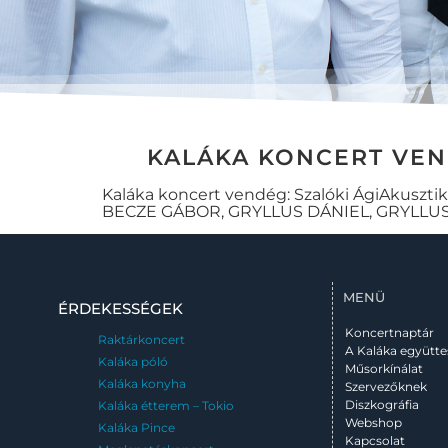
KALÁKA KONCERT VEN
Kaláka koncert vendég: Szalóki ÁgiAkuszti
BECZE GÁBOR, GRYLLUS DÁNIEL, GRYLLUS
MENÜ
ÉRDEKESSÉGEK
Koncertnaptár
Raktárkoncert
A Kaláka együtte
Kaláka póló
Műsorkínálat
Kaláka konyha
Szervezőknek
Diszkográfia
Kaláka étterem – Tokio
Webshop
Kaláka Pince
Kapcsolat