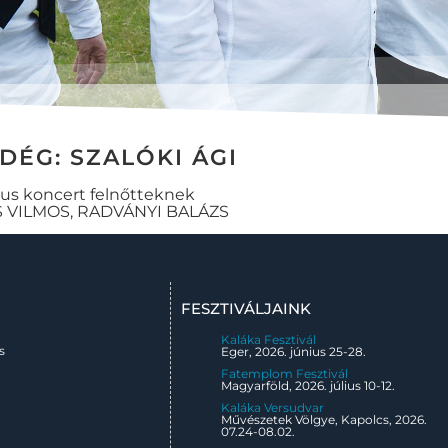
DÉG: SZALÓKI ÁGI
kus koncert felnőtteknek
 VILMOS, RADVÁNYI BALÁZS
FESZTIVÁLJAINK
Kaláka Fesztivál
s
Eger, 2026. június 25-28.
Fatemplom Fesztivál
Magyarföld, 2026. július 10-12.
Kaláka Versudvar
Művészetek Völgye, Kapolcs, 2026.
07.24-08.02.