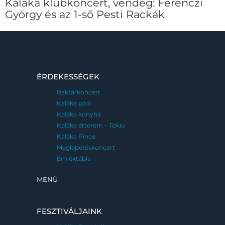
Kaláka klubkoncert, vendég: Ferenczi
György és az 1-ső Pesti Rackák
ÉRDEKESSÉGEK
Raktárkoncert
Kaláka póló
Kaláka konyha
Kaláka étterem – Tokio
Kaláka Pince
Meglepetéskoncert
Emléktábla
MENÜ
FESZTIVÁLJAINK