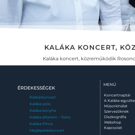
KALÁKA KONCERT, KÖ
Kaláka koncert, közreműködik Rosonc
MENÜ
ÉRDEKESSÉGEK
Koncertnaptár
Raktárkoncert
A Kaláka együtte
Kaláka póló
Műsorkínálat
Kaláka konyha
Szervezőknek
Diszkográfia
Kaláka étterem – Tokio
Webshop
Kaláka Pince
Kapcsolat
Meglepetéskoncert