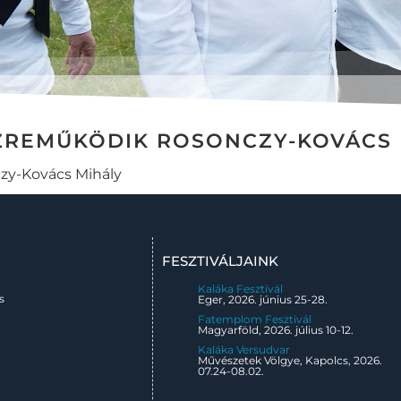
ZREMŰKÖDIK ROSONCZY-KOVÁCS 
zy-Kovács Mihály
FESZTIVÁLJAINK
Kaláka Fesztivál
s
Eger, 2026. június 25-28.
Fatemplom Fesztivál
Magyarföld, 2026. július 10-12.
Kaláka Versudvar
Művészetek Völgye, Kapolcs, 2026.
07.24-08.02.