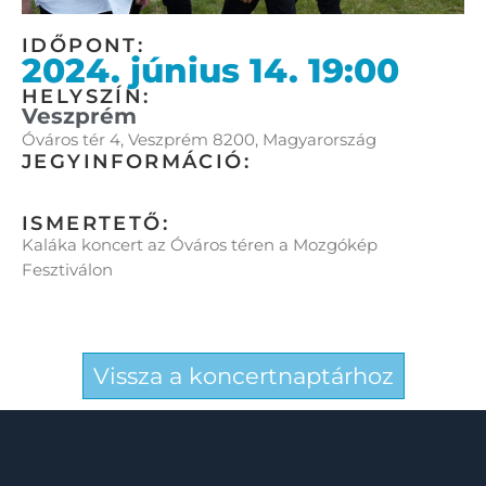
IDŐPONT:
2024. június 14. 19:00
HELYSZÍN:
Veszprém
Óváros tér 4, Veszprém 8200, Magyarország
JEGYINFORMÁCIÓ:
ISMERTETŐ:
Kaláka koncert az Óváros téren a Mozgókép
Fesztiválon
Vissza a koncertnaptárhoz