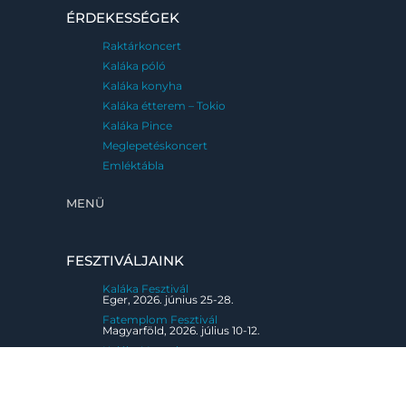
ÉRDEKESSÉGEK
Raktárkoncert
Kaláka póló
Kaláka konyha
Kaláka étterem – Tokio
Kaláka Pince
Meglepetéskoncert
Emléktábla
MENÜ
FESZTIVÁLJAINK
Kaláka Fesztivál
Eger, 2026. június 25-28.
Fatemplom Fesztivál
Magyarföld, 2026. július 10-12.
Kaláka Versudvar
Művészetek Völgye, Kapolcs, 2026. 07.24-
08.02.