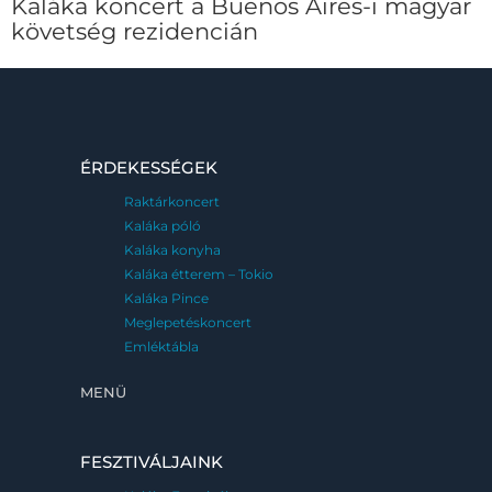
Kaláka koncert a Buenos Aires-i magyar
követség rezidencián
ÉRDEKESSÉGEK
Raktárkoncert
Kaláka póló
Kaláka konyha
Kaláka étterem – Tokio
Kaláka Pince
Meglepetéskoncert
Emléktábla
MENÜ
FESZTIVÁLJAINK