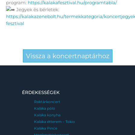
program:
https://kalakafesztival.hu/programtabla/
Jegyek és bérletek:
https://kalakazenebolt.hu/termekkategoria/koncertjegye
fesztival
Vissza a koncertnaptárhoz
ÉRDEKESSÉGEK
Raktárkoncert
Kaláka póló
Kaláka konyha
Kaláka étterem – Tokio
Kaláka Pince
Meglepetéskoncert