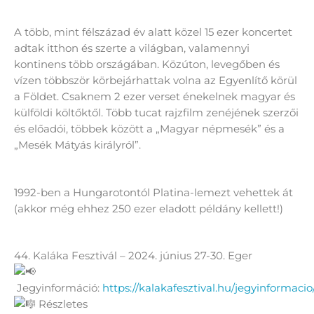
A több, mint félszázad év alatt közel 15 ezer koncertet
adtak itthon és szerte a világban, valamennyi
kontinens több országában. Közúton, levegőben és
vízen többször körbejárhattak volna az Egyenlítő körül
a Földet. Csaknem 2 ezer verset énekelnek magyar és
külföldi költőktől. Több tucat rajzfilm zenéjének szerzői
és előadói, többek között a „Magyar népmesék” és a
„Mesék Mátyás királyról”.
1992-ben a Hungarotontól Platina-lemezt vehettek át
(akkor még ehhez 250 ezer eladott példány kellett!)
44. Kaláka Fesztivál – 2024. június 27-30. Eger
Jegyinformáció:
https://kalakafesztival.hu/jegyinformacio
Részletes