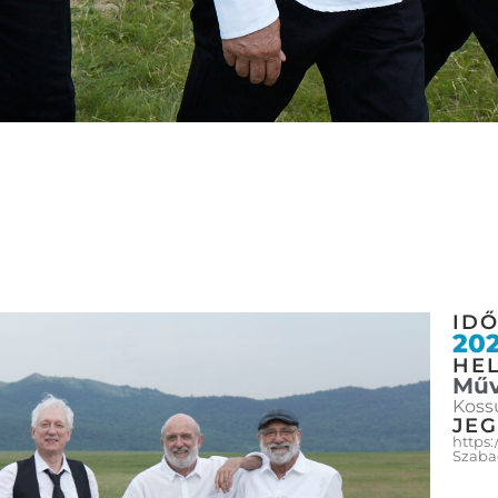
ID
202
HEL
Műv
Kossu
JE
https
Szaba