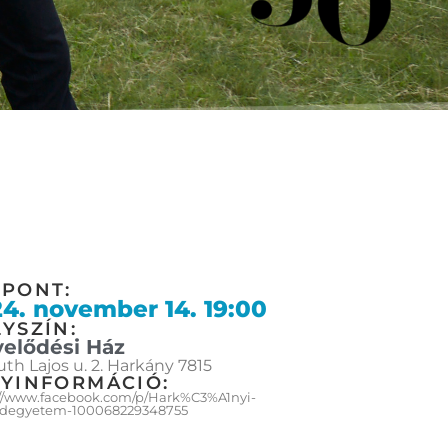
ŐPONT:
4. november 14. 19:00
YSZÍN:
elődési Ház
th Lajos u. 2. Harkány 7815
GYINFORMÁCIÓ:
://www.facebook.com/p/Hark%C3%A1nyi-
degyetem-100068229348755