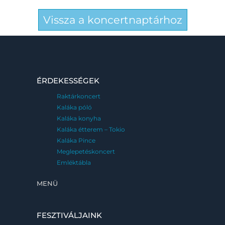
Vissza a koncertnaptárhoz
ÉRDEKESSÉGEK
Raktárkoncert
Kaláka póló
Kaláka konyha
Kaláka étterem – Tokio
Kaláka Pince
Meglepetéskoncert
Emléktábla
MENÜ
FESZTIVÁLJAINK