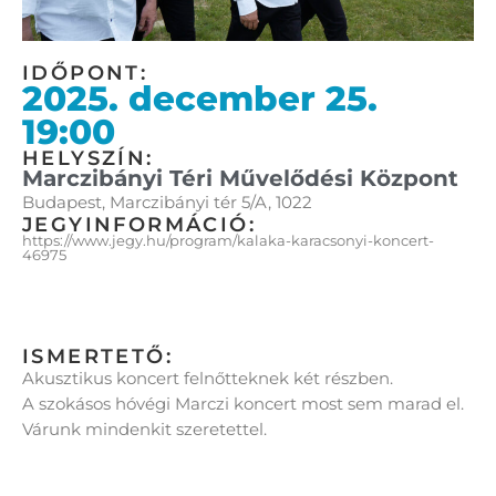
IDŐPONT:
2025. december 25.
19:00
HELYSZÍN:
Marczibányi Téri Művelődési Központ
Budapest, Marczibányi tér 5/A, 1022
JEGYINFORMÁCIÓ:
https://www.jegy.hu/program/kalaka-karacsonyi-koncert-
46975
ISMERTETŐ:
Akusztikus koncert felnőtteknek két részben.
A szokásos hóvégi Marczi koncert most sem marad el.
Várunk mindenkit szeretettel.