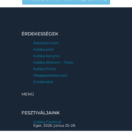
ÉRDEKESSÉGEK
Raktárkoncert
Kaláka póló
Kaláka konyha
Kaláka étterem – Tokio
Kaláka Pince
Meglepetéskoncert
Emléktábla
MENÜ
FESZTIVÁLJAINK
Kaláka Fesztivál
Eger, 2026. június 25-28.
Fatemplom Fesztivál