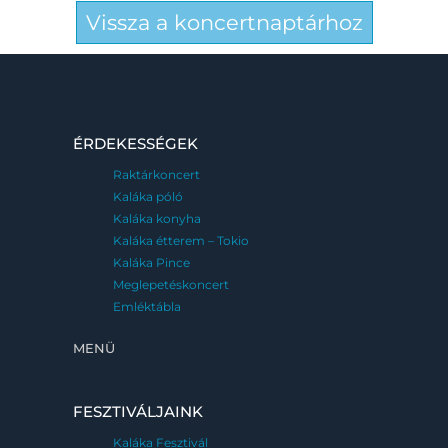
Vissza a koncertnaptárhoz
ÉRDEKESSÉGEK
Raktárkoncert
Kaláka póló
Kaláka konyha
Kaláka étterem – Tokio
Kaláka Pince
Meglepetéskoncert
Emléktábla
MENÜ
FESZTIVÁLJAINK
Kaláka Fesztivál