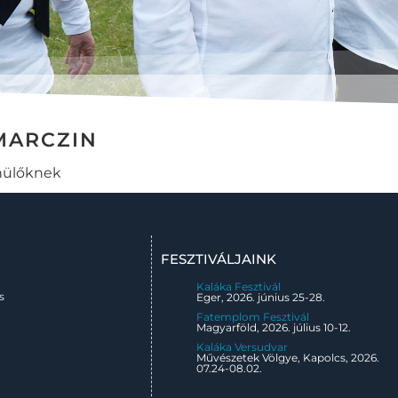
MARCZIN
onülőknek
FESZTIVÁLJAINK
Kaláka Fesztivál
s
Eger, 2026. június 25-28.
Fatemplom Fesztivál
Magyarföld, 2026. július 10-12.
Kaláka Versudvar
Művészetek Völgye, Kapolcs, 2026.
07.24-08.02.