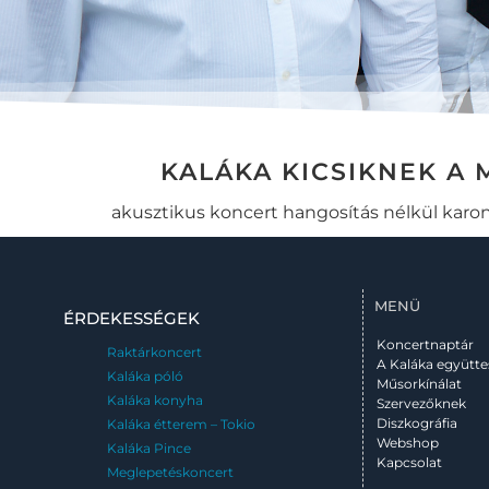
KALÁKA KICSIKNEK A 
akusztikus koncert hangosítás nélkül kar
MENÜ
ÉRDEKESSÉGEK
Koncertnaptár
Raktárkoncert
A Kaláka együtte
Kaláka póló
Műsorkínálat
Kaláka konyha
Szervezőknek
Diszkográfia
Kaláka étterem – Tokio
Webshop
Kaláka Pince
Kapcsolat
Meglepetéskoncert