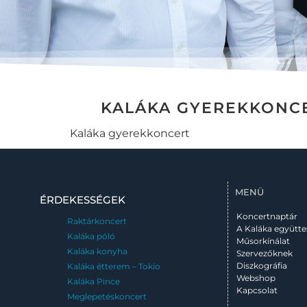
KALÁKA GYEREKKONC
Kaláka gyerekkoncert
MENÜ
ÉRDEKESSÉGEK
Koncertnaptár
Raktárkoncert
A Kaláka együtte
Kaláka póló
Műsorkínálat
Kaláka konyha
Szervezőknek
Diszkográfia
Kaláka étterem – Tokio
Webshop
Kaláka Pince
Kapcsolat
Meglepetéskoncert