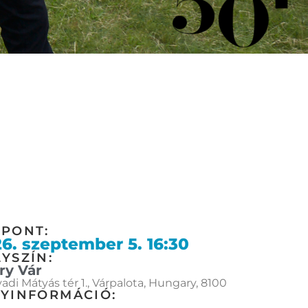
ŐPONT:
6. szeptember 5. 16:30
YSZÍN:
ry Vár
di Mátyás tér 1., Várpalota, Hungary, 8100
GYINFORMÁCIÓ: