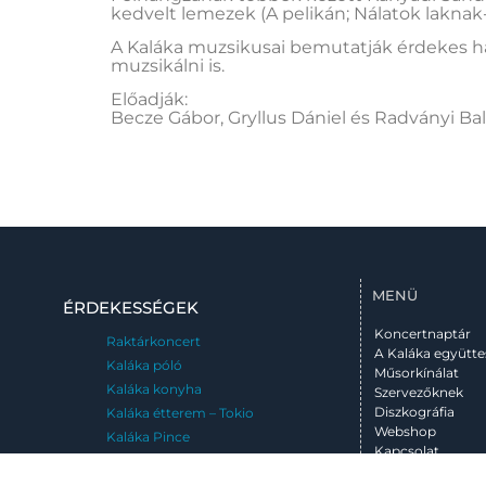
kedvelt lemezek (A pelikán; Nálatok laknak
A Kaláka muzsikusai bemutatják érdekes h
muzsikálni is.
Előadják:
Becze Gábor, Gryllus Dániel és Radványi Ba
MENÜ
ÉRDEKESSÉGEK
Koncertnaptár
Raktárkoncert
A Kaláka együtte
Kaláka póló
Műsorkínálat
Kaláka konyha
Szervezőknek
Diszkográfia
Kaláka étterem – Tokio
Webshop
Kaláka Pince
Kapcsolat
Meglepetéskoncert
Emléktábla