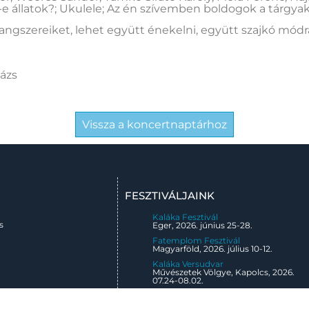
-e állatok?; Ukulele; Az én szívemben boldogok a tárgya
angszereiket, lehet együtt énekelni, együtt szajkó mó
lázs
Vissza a koncertnaptárhoz
FESZTIVÁLJAINK
Kaláka Fesztivál
s
Eger, 2026. június 25-28.
Fatemplom Fesztivál
Magyarföld, 2026. július 10-12.
Kaláka Versudvar
Művészetek Völgye, Kapolcs, 2026.
07.24-08.02.