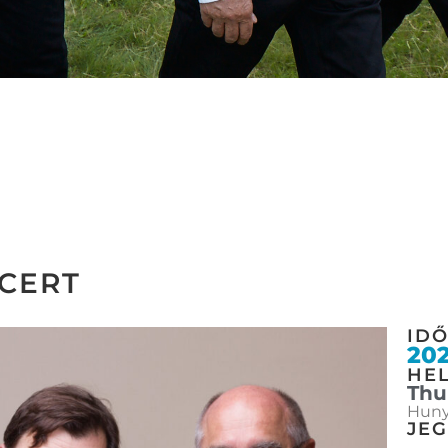
CERT
ID
202
HEL
Thu
Hunya
JE