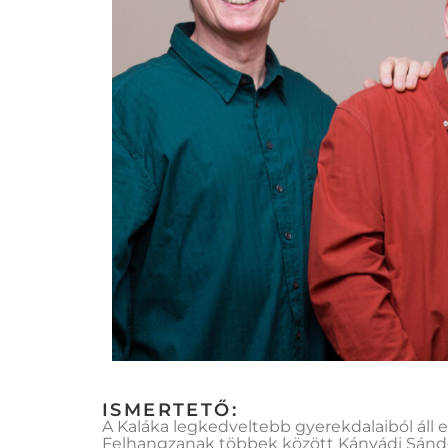
ISMERTETŐ:
A Kaláka legkedveltebb gyerekdalaiból áll e
Felhangzanak többek között Kányádi Sándor,