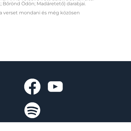
k; Bőrönd Ödön; Madáretető) darabjai.
dra verset mondani és még közösen