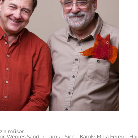
z a műsor.
 Weöres Sándor, Tamkó Sirató Károly, Móra Ferenc, Hajnal