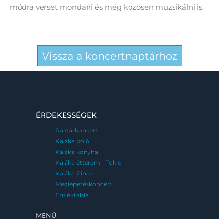
módra verset mondani és még közösen muzsikálni is.
Vissza a koncertnaptárhoz
ÉRDEKESSÉGEK
Raktárkoncert
Kaláka póló
Kaláka konyha
Kaláka étterem – Tokio
Kaláka Pince
Meglepetéskoncert
Emléktábla
MENÜ