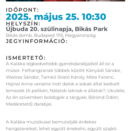
IDŐPONT:
2025. május 25. 10:30
HELYSZÍN:
Újbuda 20. szülinapja, Bikás Park
Bikás domb, Budapest 1115, Magyarország
JEGYINFORMÁCIÓ:
ISMERTETŐ:
A Kaláka legkedveltebb gyerekdarabjaiból áll ez a
műsor. Felhangzanak többek között Kányádi Sándor,
Weöres Sándor, Tamkó Sirató Károly, Móra Ferenc,
Hajnal Anna verseire írott dalok a sokak által kedvelt
lemezek (A pelikán; Nálatok laknak-e állatok?; Ukulele;
Az én szívemben boldogok a tárgyak; Bőrönd Ödön;
Madáretető) darabjai.
A Kaláka muzsikusai bemutatják érdekes
hangszereiket, lehet együtt énekelni, együtt szajkó