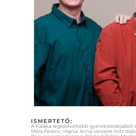
ISMERTETŐ:
A Kaláka legkedveltebb gyerekdarabjaiból á
Móra Ferenc, Hajnal Anna verseire írott dalo