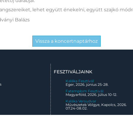
ető) darabjai.
angszereiket, lehet együtt énekelni, együtt szajkó mó
dványi Balázs
Vissza a koncertnaptárhoz
FESZTIVÁLJAINK
Kaláka Fesztivál
s
Eger, 2026. június 25-28.
Fatemplom Fesztivál
Magyarföld, 2026. július 10-12.
Kaláka Versudvar
Művészetek Völgye, Kapolcs, 2026.
07.24-08.02.