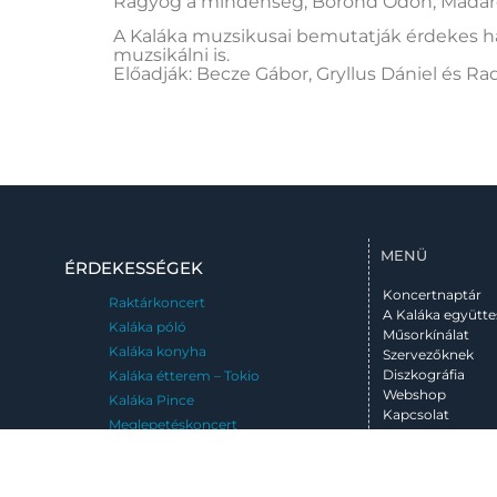
Ragyog a mindenség; Bőrönd Ödön; Madáret
A Kaláka muzsikusai bemutatják érdekes h
muzsikálni is.
Előadják: Becze Gábor, Gryllus Dániel és Ra
MENÜ
ÉRDEKESSÉGEK
Koncertnaptár
Raktárkoncert
A Kaláka együtte
Kaláka póló
Műsorkínálat
Kaláka konyha
Szervezőknek
Diszkográfia
Kaláka étterem – Tokio
Webshop
Kaláka Pince
Kapcsolat
Meglepetéskoncert
Emléktábla