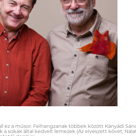
ll ez a műsor. Felhangzanak többek között Kányádi Sánd
k a sokak által kedvelt lemezek (Az elveszett követ; Nála