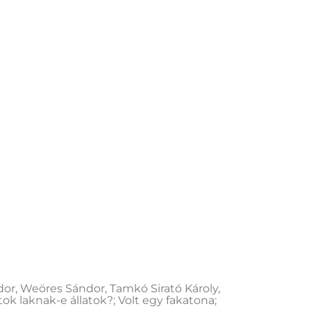
or, Weöres Sándor, Tamkó Sirató Károly,
tok laknak-e állatok?; Volt egy fakatona;