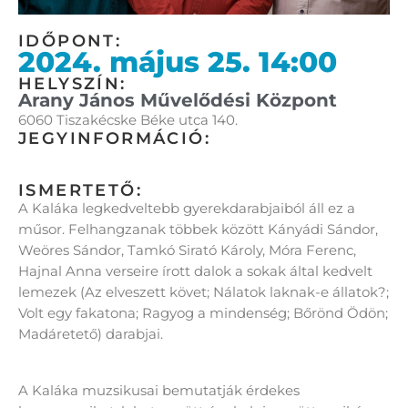
IDŐPONT:
2024. május 25. 14:00
HELYSZÍN:
Arany János Művelődési Központ
6060 Tiszakécske Béke utca 140.
JEGYINFORMÁCIÓ:
ISMERTETŐ:
A Kaláka legkedveltebb gyerekdarabjaiból áll ez a
műsor. Felhangzanak többek között Kányádi Sándor,
Weöres Sándor, Tamkó Sirató Károly, Móra Ferenc,
Hajnal Anna verseire írott dalok a sokak által kedvelt
lemezek (Az elveszett követ; Nálatok laknak-e állatok?;
Volt egy fakatona; Ragyog a mindenség; Bőrönd Ödön;
Madáretető) darabjai.
A Kaláka muzsikusai bemutatják érdekes