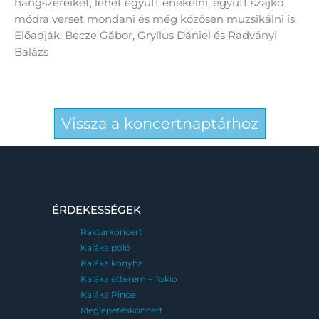
hangszereiket, lehet együtt énekelni, együtt szajkó
módra verset mondani és még közösen muzsikálni is.
Előadják: Becze Gábor, Gryllus Dániel és Radványi
Balázs
Vissza a koncertnaptárhoz
ÉRDEKESSÉGEK
Raktárkoncert
Kaláka póló
Kaláka konyha
Kaláka étterem – Tokio
Kaláka Pince
Meglepetéskoncert