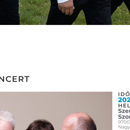
ONCERT
ID
202
HEL
Sze
Szo
9700
Nagy