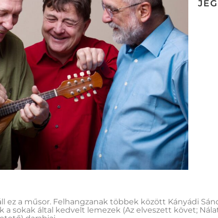
JE
ll ez a műsor. Felhangzanak többek között Kányádi Sánd
k a sokak által kedvelt lemezek (Az elveszett követ; Nála