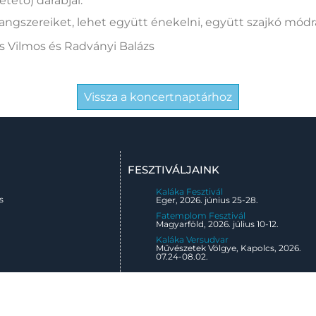
ető) darabjai.
angszereiket, lehet együtt énekelni, együtt szajkó mó
us Vilmos és Radványi Balázs
Vissza a koncertnaptárhoz
FESZTIVÁLJAINK
Kaláka Fesztivál
s
Eger, 2026. június 25-28.
Fatemplom Fesztivál
Magyarföld, 2026. július 10-12.
Kaláka Versudvar
Művészetek Völgye, Kapolcs, 2026.
07.24-08.02.