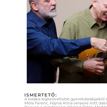
ISMERTETŐ:
A Kaláka legkedveltebb gyerekdarabjaiból á
Móra Ferenc, Hajnal Anna verseire írott dalo