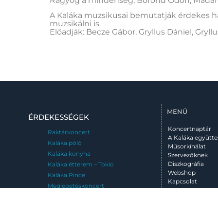
Ragyog a mindenség; Bőrönd Ödön; Madáret
A Kaláka muzsikusai bemutatják érdekes h
muzsikálni is.
Előadják: Becze Gábor, Gryllus Dániel, Gryll
MENÜ
ÉRDEKESSÉGEK
Koncertnaptár
Raktárkoncert
A Kaláka együtte
Kaláka póló
Műsorkínálat
Kaláka konyha
Szervezőknek
Diszkográfia
Kaláka étterem – Tokio
Webshop
Kaláka Pince
Kapcsolat
Meglepetéskoncert
Emléktábla