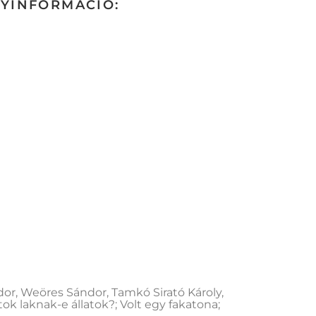
GYINFORMÁCIÓ:
or, Weöres Sándor, Tamkó Sirató Károly,
tok laknak-e állatok?; Volt egy fakatona;