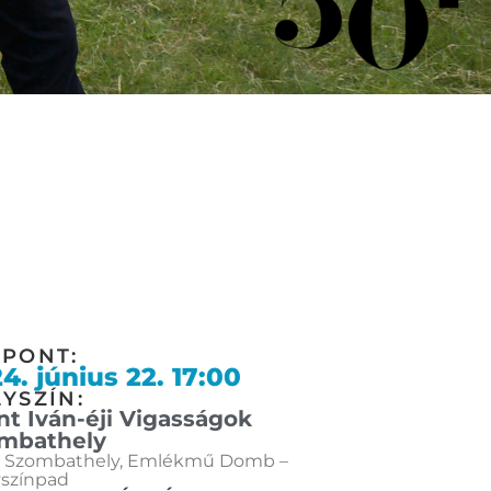
ŐPONT:
4. június 22. 17:00
YSZÍN:
nt Iván-éji Vigasságok
mbathely
 Szombathely, Emlékmű Domb –
színpad