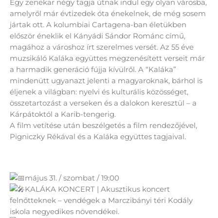
Egy zenekar négy tagja útnak indul egy olyan városba,
amelyről már évtizedek óta énekelnek, de még sosem
jártak ott. A kolumbiai Cartagena-ban életükben
először éneklik el Kányádi Sándor Románc című,
magához a városhoz írt szerelmes versét. Az 55 éve
muzsikáló Kaláka együttes megzenésített verseit már
a harmadik generáció fújja kívülről. A “Kaláka”
mindenütt ugyanazt jelenti a magyaroknak, bárhol is
éljenek a világban: nyelvi és kulturális közösséget,
összetartozást a verseken és a dalokon keresztül – a
Kárpátoktól a Karib-tengerig.
A film vetítése után beszélgetés a film rendezőjével,
Pigniczky Rékával és a Kaláka együttes tagjaival.
május 31. / szombat / 19:00
KALÁKA KONCERT | Akusztikus koncert
felnőtteknek – vendégek a Marczibányi téri Kodály
iskola negyedikes növendékei.