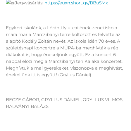
Jegyvásárlás:
https://euxn.short.gy/BBu5Mx
Egykori iskolánk, a Lórántffy utcai ének-zenei iskola
mára már a Marczibányi térre költözött és felvette az
alapító Kodály Zoltán nevét. Az iskola idén 70 éves. A
születésnapi koncertre a MÜPA-ba meghívták a régi
diákokat is, hogy énekeljünk együtt. Ez a koncert 6
nappal előzi meg a Marczibányi téri Kaláka koncertet.
Meghívtuk a mai gyerekeket, viszonozva a meghívást,
énekeljünk itt is együtt! (Gryllus Dániel)
BECZE GÁBOR, GRYLLUS DÁNIEL, GRYLLUS VILMOS,
RADVÁNYI BALÁZS