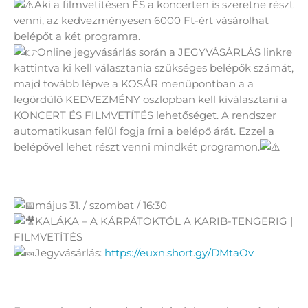
Aki a filmvetítésen ÉS a koncerten is szeretne részt
venni, az kedvezményesen 6000 Ft-ért vásárolhat
belépőt a két programra.
Online jegyvásárlás során a JEGYVÁSÁRLÁS linkre
kattintva ki kell választania szükséges belépők számát,
majd tovább lépve a KOSÁR menüpontban a a
legördülő KEDVEZMÉNY oszlopban kell kiválasztani a
KONCERT ÉS FILMVETÍTÉS lehetőséget. A rendszer
automatikusan felül fogja írni a belépő árát. Ezzel a
belépővel lehet részt venni mindkét programon.
május 31. / szombat / 16:30
KALÁKA – A KÁRPÁTOKTÓL A KARIB-TENGERIG |
FILMVETÍTÉS
Jegyvásárlás:
https://euxn.short.gy/DMtaOv