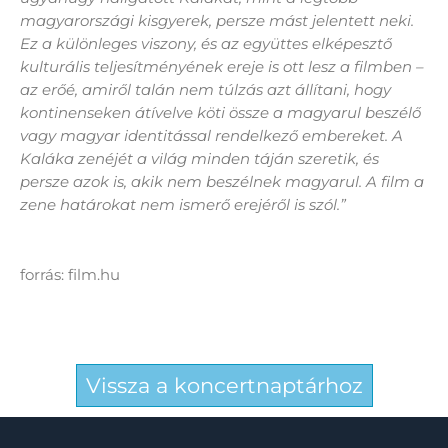
magyarországi kisgyerek, persze mást jelentett neki.
Ez a különleges viszony, és az együttes elképesztő
kulturális teljesítményének ereje is ott lesz a filmben –
az erőé, amiről talán nem túlzás azt állítani, hogy
kontinenseken átívelve köti össze a magyarul beszélő
vagy magyar identitással rendelkező embereket. A
Kaláka zenéjét a világ minden táján szeretik, és
persze azok is, akik nem beszélnek magyarul. A film a
zene határokat nem ismerő erejéről is szól.”
forrás: film.hu
Vissza a koncertnaptárhoz