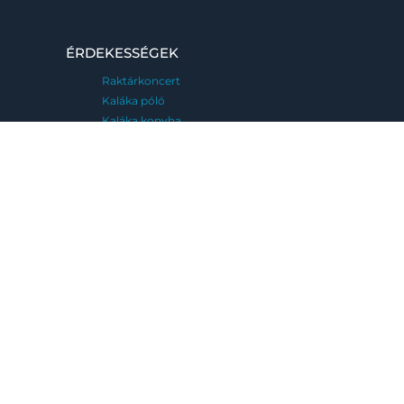
ÉRDEKESSÉGEK
Raktárkoncert
Kaláka póló
Kaláka konyha
Kaláka étterem – Tokio
Kaláka Pince
Meglepetéskoncert
Emléktábla
MENÜ
FESZTIVÁLJAINK
Kaláka Fesztivál
Eger, 2026. június 25-28.
Fatemplom Fesztivál
Magyarföld, 2026. július 10-12.
Kaláka Versudvar
Művészetek Völgye, Kapolcs, 2026. 07.24-