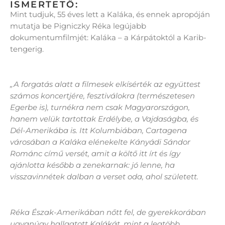
ISMERTETŐ:
Mint tudjuk, 55 éves lett a Kaláka, és ennek apropóján
mutatja be Pigniczky Réka legújabb
dokumentumfilmjét: Kaláka – a Kárpátoktól a Karib-
tengerig.
„A forgatás alatt a filmesek elkísérték az együttest
számos koncertjére, fesztiválokra (természetesen
Egerbe is), turnékra nem csak Magyarországon,
hanem velük tartottak Erdélybe, a Vajdaságba, és
Dél-Amerikába is. Itt Kolumbiában, Cartagena
városában a Kaláka elénekelte Kányádi Sándor
Románc című versét, amit a költő itt írt és így
ajánlotta később a zenekarnak: jó lenne, ha
visszavinnétek dalban a verset oda, ahol született.
Réka Észak-Amerikában nőtt fel, de gyerekkorában
ugyanúgy hallgatott Kalákát, mint a legtöbb