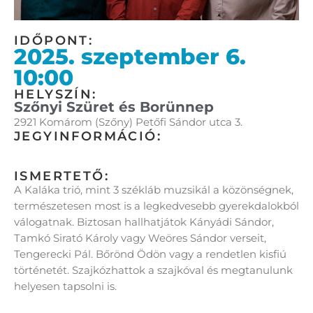
IDŐPONT:
2025. szeptember 6.
10:00
HELYSZÍN:
Szőnyi Szüret és Borünnep
2921 Komárom (Szőny) Petőfi Sándor utca 3.
JEGYINFORMÁCIÓ:
ISMERTETŐ:
A Kaláka trió, mint 3 székláb muzsikál a közönségnek,
természetesen most is a legkedvesebb gyerekdalokból
válogatnak. Biztosan hallhatjátok Kányádi Sándor,
Tamkó Sirató Károly vagy Weöres Sándor verseit,
Tengerecki Pál. Bőrönd Ödön vagy a rendetlen kisfiú
történetét. Szajkózhattok a szajkóval és megtanulunk
helyesen tapsolni is.