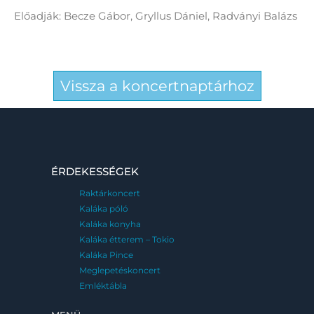
Előadják: Becze Gábor, Gryllus Dániel, Radványi Balázs
Vissza a koncertnaptárhoz
ÉRDEKESSÉGEK
Raktárkoncert
Kaláka póló
Kaláka konyha
Kaláka étterem – Tokio
Kaláka Pince
Meglepetéskoncert
Emléktábla