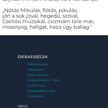
„Nótás Mikulás, flótás, pikulás,
jön a sok jóval, hegedű, szóval.
Csellón muzsikál, csizmám tele már,
mosolyog, hallgat, haza úgy ballag.”
ÉRDEKESSÉGEK
Raktárkoncert
Kaláka póló
Kaláka konyha
Kaláka étterem – Tokio
Kaláka Pince
Meglepetéskoncert
Emléktábla
MENÜ