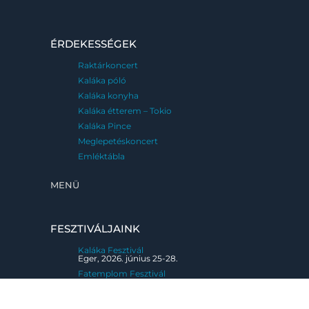
ÉRDEKESSÉGEK
Raktárkoncert
Kaláka póló
Kaláka konyha
Kaláka étterem – Tokio
Kaláka Pince
Meglepetéskoncert
Emléktábla
MENÜ
FESZTIVÁLJAINK
Kaláka Fesztivál
Eger, 2026. június 25-28.
Fatemplom Fesztivál
Magyarföld, 2026. július 10-12.
Kaláka Versudvar
Művészetek Völgye, Kapolcs, 2026. 07.24-