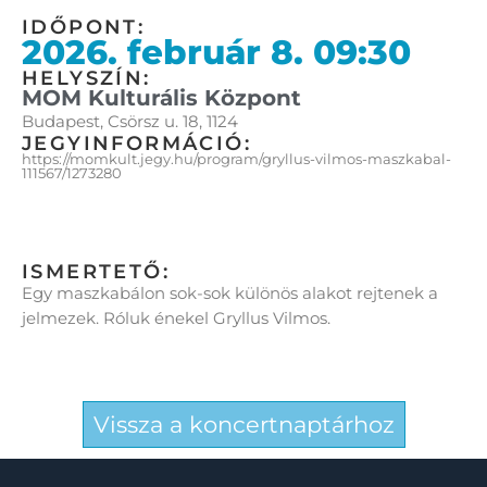
IDŐPONT:
2026. február 8. 09:30
HELYSZÍN:
MOM Kulturális Központ
Budapest, Csörsz u. 18, 1124
JEGYINFORMÁCIÓ:
https://momkult.jegy.hu/program/gryllus-vilmos-maszkabal-
111567/1273280
ISMERTETŐ:
Egy maszkabálon sok-sok különös alakot rejtenek a
jelmezek. Róluk énekel Gryllus Vilmos.
Vissza a koncertnaptárhoz