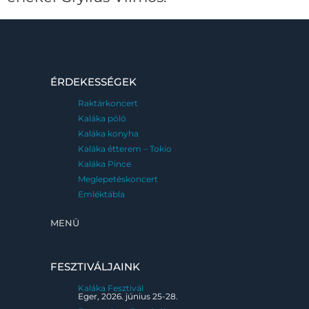
ÉRDEKESSÉGEK
Raktárkoncert
Kaláka póló
Kaláka konyha
Kaláka étterem – Tokio
Kaláka Pince
Meglepetéskoncert
Emléktábla
MENÜ
FESZTIVÁLJAINK
Kaláka Fesztivál
Eger, 2026. június 25-28.