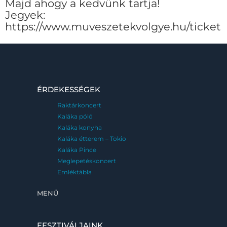
Majd ahogy a kedvünk tartja!
Jegyek:
https://www.muveszetekvolgye.hu/ticket
ÉRDEKESSÉGEK
Raktárkoncert
Kaláka póló
Kaláka konyha
Kaláka étterem – Tokio
Kaláka Pince
Meglepetéskoncert
Emléktábla
MENÜ
FESZTIVÁLJAINK