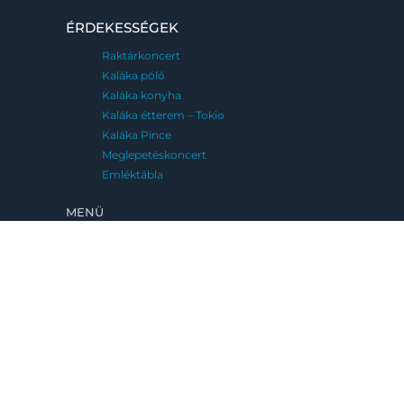
ÉRDEKESSÉGEK
Raktárkoncert
Kaláka póló
Kaláka konyha
Kaláka étterem – Tokio
Kaláka Pince
Meglepetéskoncert
Emléktábla
MENÜ
FESZTIVÁLJAINK
Kaláka Fesztivál
Eger, 2026. június 25-28.
Fatemplom Fesztivál
Magyarföld, 2026. július 10-12.
Kaláka Versudvar
Művészetek Völgye, Kapolcs, 2026. 07.24-
08.02.