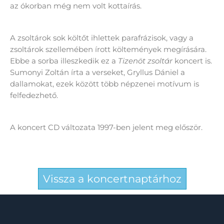
az ókorban még nem volt kottaírás.
A zsoltárok sok költőt ihlettek parafrázisok, vagy a
zsoltárok szellemében írott költemények megírására.
Ebbe a sorba illeszkedik ez a
Tizenöt zsoltár
koncert is.
Sumonyi Zoltán írta a verseket, Gryllus Dániel a
dallamokat, ezek között több népzenei motívum is
felfedezhető.
A koncert CD változata 1997-ben jelent meg először.
Vissza a koncertnaptárhoz