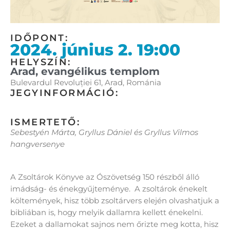
IDŐPONT:
2024. június 2. 19:00
HELYSZÍN:
Arad, evangélikus templom
Bulevardul Revoluției 61, Arad, Románia
JEGYINFORMÁCIÓ:
ISMERTETŐ:
Sebestyén Márta, Gryllus Dániel és Gryllus Vilmos
hangversenye
A Zsoltárok Könyve az Ószövetség 150 részből álló
imádság- és énekgyűjteménye. A zsoltárok énekelt
költemények, hisz több zsoltárvers elején olvashatjuk a
bibliában is, hogy melyik dallamra kellett énekelni.
Ezeket a dallamokat sajnos nem őrizte meg kotta, hisz