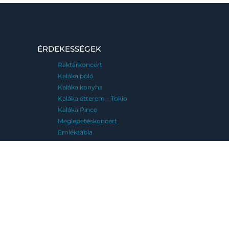
ÉRDEKESSÉGEK
Raktárkoncert
Kaláka póló
Kaláka konyha
Kaláka étterem – Tokio
Kaláka Pince
Meglepetéskoncert
Emléktábla
MENÜ
FESZTIVÁLJAINK
Kaláka Fesztivál
Eger, 2026. június 25-28.
Fatemplom Fesztivál
Magyarföld, 2026. július 10-12.