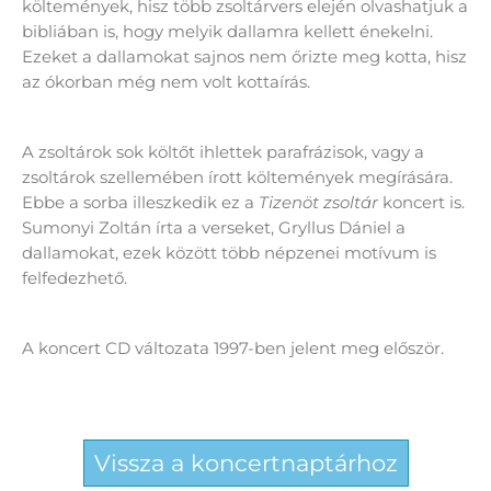
költemények, hisz több zsoltárvers elején olvashatjuk a
bibliában is, hogy melyik dallamra kellett énekelni.
Ezeket a dallamokat sajnos nem őrizte meg kotta, hisz
az ókorban még nem volt kottaírás.
A zsoltárok sok költőt ihlettek parafrázisok, vagy a
zsoltárok szellemében írott költemények megírására.
Ebbe a sorba illeszkedik ez a
Tizenöt zsoltár
koncert is.
Sumonyi Zoltán írta a verseket, Gryllus Dániel a
dallamokat, ezek között több népzenei motívum is
felfedezhető.
A koncert CD változata 1997-ben jelent meg először.
Vissza a koncertnaptárhoz