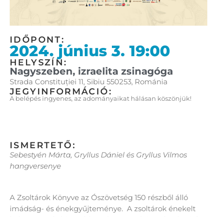
IDŐPONT:
2024. június 3. 19:00
HELYSZÍN:
Nagyszeben, izraelita zsinagóga
Strada Constituției 11, Sibiu 550253, Románia
JEGYINFORMÁCIÓ:
A belépés ingyenes, az adományaikat hálásan köszönjük!
ISMERTETŐ:
Sebestyén Márta, Gryllus Dániel és Gryllus Vilmos
hangversenye
A Zsoltárok Könyve az Ószövetség 150 részből álló
imádság- és énekgyűjteménye. A zsoltárok énekelt