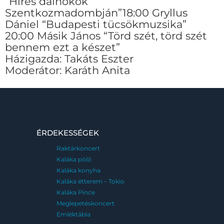
“Híres dalnokok
Szentkozmadombján”18:00 Gryllus
Dániel “Budapesti tücsökmuzsika”
20:00 Másik János “Törd szét, törd szét
bennem ezt a készet”
Házigazda: Takáts Eszter
Moderátor: Karáth Anita
ÉRDEKESSÉGEK
Raktárkoncert
Kaláka póló
Kaláka konyha
Kaláka étterem – Tokio
Kaláka Pince
Meglepetéskoncert
Emléktábla