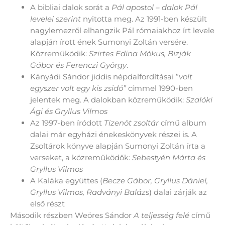
A bibliai dalok sorát a
Pál apostol – dalok Pál
levelei szerint
nyitotta meg. Az 1991-ben készült
nagylemezről elhangzik Pál rómaiakhoz írt levele
alapján írott ének Sumonyi Zoltán versére.
Közreműködik:
Szirtes Edina Mókus, Bizják
Gábor és Ferenczi György
.
Kányádi Sándor jiddis népdalfordításai ”
volt
egyszer volt egy kis zsidó”
címmel 1990-ben
jelentek meg. A dalokban közreműködik:
Szalóki
Ági és Gryllus Vilmos
Az 1997-ben íródott
Tizenöt zsoltár
című album
dalai már egyházi énekeskönyvek részei is. A
Zsoltárok könyve alapján Sumonyi Zoltán írta a
verseket, a közreműködők:
Sebestyén Márta és
Gryllus Vilmos
A Kaláka együttes (
Becze Gábor, Gryllus Dániel,
Gryllus Vilmos, Radványi Balázs
) dalai zárják az
első részt
Második részben Weöres Sándor
A teljesség felé
című