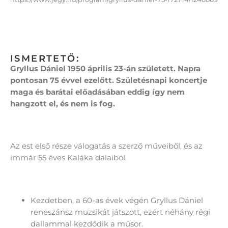
ISMERTETŐ:
Gryllus Dániel 1950 április 23-án született. Napra
pontosan 75 évvel ezelőtt. Születésnapi koncertje
maga és barátai előadásában eddig így nem
hangzott el, és nem is fog.
Az est első része válogatás a szerző műveiből, és az
immár 55 éves Kaláka dalaiból.
Kezdetben, a 60-as évek végén Gryllus Dániel
reneszánsz muzsikát játszott, ezért néhány régi
dallammal kezdődik a műsor.