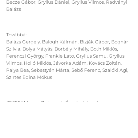
Becze Gábor, Gryllus Dániel, Gryllus Vilmos, Radványi
Balázs
Továbbá:
Balázs Gergely, Balogh Kálmán, Bizják Gábor, Bognár
Szilvia, Bolya Mátyás, Borbély Mihály, Both Miklós,
Ferenczi György, Frankie Lato, Gryllus Samu, Gryllus
Vilmos, Holló Miklós, Jávorka Ádám, Kovács Zoltán,
Palya Bea, Sebestyén Márta, Sebő Ferenc, Szalóki Ági,
Szirtes Edina Mókus
#2025AMagyarDalszerzésÉve #adalertek
#2025amagyardalszerzeseve