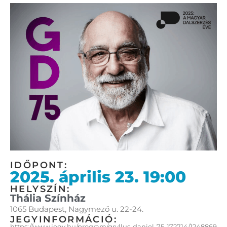
IDŐPONT:
2025. április 23. 19:00
HELYSZÍN:
Thália Színház
1065 Budapest, Nagymező u. 22-24.
JEGYINFORMÁCIÓ:
https://www.jegy.hu/program/gryllus-daniel-75-172714/1248869