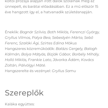
költői prózája alapján írott dalok szólalnak meg az
ünnepelt, és barátai előadásában. Ez a mű először 15
éve hangzott így el, a hatvanadik születésnapján.
Éneklik
: Bognár Szilvia, Both Miklós, Ferenczi György,
Gryllus Vilmos, Palya Bea, Sebestyén Márta, Sebő
Ferenc, Szalóki Ági, Szirtes Edina Mókus
Hangszeres közreműködők:
Balázs Gergely, Balogh
Kálmán, Bolya Mátyás, Bizják Gábor, Borbély Mihály,
Holló Miklós, Frankie Lato, Jávorka Ádám, Kovács
Zoltán, Pálvölgyi Máté.
Hangszerelte és vezényel:
Gryllus Samu
Szereplők
Kaláka együttes: