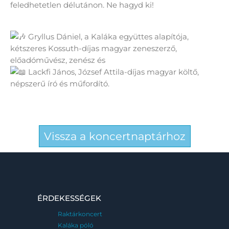
feledhetetlen délutánon. Ne hagyd ki!
Gryllus Dániel, a Kaláka együttes alapítója,
kétszeres Kossuth-díjas magyar zeneszerző,
előadóművész, zenész és
Lackfi János, József Attila-díjas magyar költő,
népszerű író és műfordító.
Vissza a koncertnaptárhoz
ÉRDEKESSÉGEK
Raktárkoncert
Kaláka póló