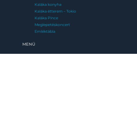
Kaláka konyha
Kaláka étterem – Tokio
Kaláka Pince
Meglepetéskoncert
Emléktábla
MENÜ
FESZTIVÁLJAINK
Kaláka Fesztivál
Eger, 2026. június 25-28.
Fatemplom Fesztivál
Magyarföld, 2026. július 10-12.
Kaláka Versudvar
Művészetek Völgye, Kapolcs, 2026. 07.24-
08.02.