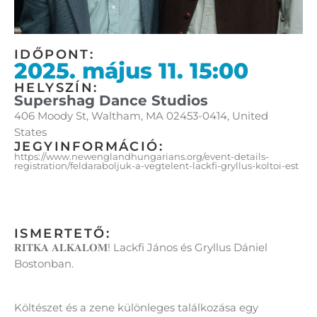
IDŐPONT:
2025. május 11. 15:00
HELYSZÍN:
Supershag Dance Studios
406 Moody St, Waltham, MA 02453-0414, United
States
JEGYINFORMÁCIÓ:
https://www.newenglandhungarians.org/event-details-
registration/feldaraboljuk-a-vegtelent-lackfi-gryllus-koltoi-est
ISMERTETŐ:
𝐑𝐈𝐓𝐊𝐀 𝐀𝐋𝐊𝐀𝐋𝐎𝐌! Lackfi János és Gryllus Dániel
Bostonban.
Költészet és a zene különleges találkozása egy