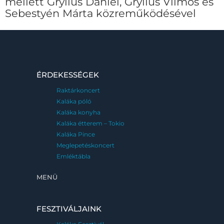
mellett Gryllus Dániel, Gryllus Vilmos és
Sebestyén Márta közreműködésével
ÉRDEKESSÉGEK
Raktárkoncert
Kaláka póló
Kaláka konyha
Kaláka étterem – Tokio
Kaláka Pince
Meglepetéskoncert
Emléktábla
MENÜ
FESZTIVÁLJAINK