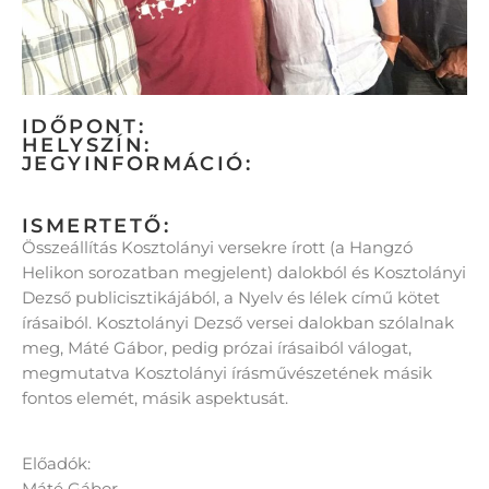
IDŐPONT:
HELYSZÍN:
JEGYINFORMÁCIÓ:
ISMERTETŐ:
Összeállítás Kosztolányi versekre írott (a Hangzó
Helikon sorozatban megjelent) dalokból és Kosztolányi
Dezső publicisztikájából, a Nyelv és lélek című kötet
írásaiból. Kosztolányi Dezső versei dalokban szólalnak
meg, Máté Gábor, pedig prózai írásaiból válogat,
megmutatva Kosztolányi írásművészetének másik
fontos elemét, másik aspektusát.
Előadók:
Máté Gábor