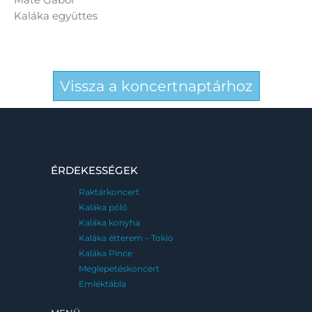
Kaláka együttes
Vissza a koncertnaptárhoz
ÉRDEKESSÉGEK
Raktárkoncert
Kaláka póló
Kaláka konyha
Kaláka étterem – Tokio
Kaláka Pince
Meglepetéskoncert
Emléktábla