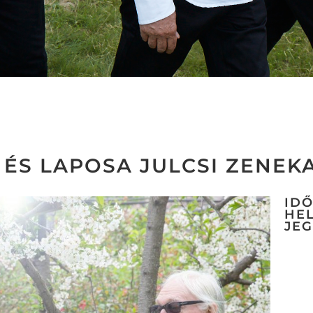
 ÉS LAPOSA JULCSI ZENE
ID
HEL
JE